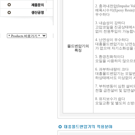
2. 충격내전압(Impulse Vo
에폭시수지(Epoxy Re
우수하다
3. 내습성이 강하다
고압코일을 진공상태에서 
없이 전원투입이 가능합
4. 난연성이 우수하다
대흥몰드변압기는 난연성능이 
몰드변압기의
가 없으며 자기소화성을 
특징
5. 환경친화적이다
오일을 사용하지 않으므로
6. 과부하내량이 크다
대흥몰드변압기는 오일변압
하상태에서도 이상없이 
7. 부하변동이 심한 설
전철 급전설비 및 압연설
8. 유지보수가 쉽다
오일교환 및 별도의 소