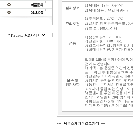
1) 옥내용 : (건식 자냉식)
설치장소
2) 옥내 외용 : (유입 자냉식)
1) 주위온도 : -20℃~40℃
2) 24시간의 평균주위온도 : 3
주의조건
3) 표 고 : 1000m 이하
1) 용량허용치 : -5~10%
2) 절연저항 : 500㏁ 이상
성능
3) 최고사용전압 : 정격전압의 
4) 최대사용전류: 기본파 전류에
직렬리액터를 운전하는데 있어서
전이 되겠습니다.
1) 리액터는 운전중 약간의 진
로 꼭 확인 후에 통전을 하여 
2) 절연유(O.T)의 유면 상태를
보수 및
3) 장시간 통전을 정지한 후 다시
점검사항
4) 통전시 콘덴서의 전류를 확
고조파가 중첩 되는 현상으로 생
5) 콘덴서를 투입 하였을 때 
덴서의 과열을 미연에 방지하여
6) 방전코일 내장형 리액터는 
액터 단자부분(방전여부)을 점
++ 제품소개처음으로가기 ++