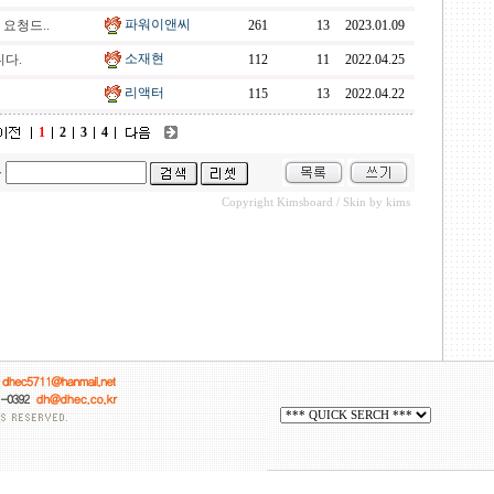
파워이앤씨
 요청드..
261
13
2023.01.09
소재현
다.
112
11
2022.04.25
리액터
115
13
2022.04.22
1
2
3
4
용
Copyright
Kimsboard
/ Skin by
kims