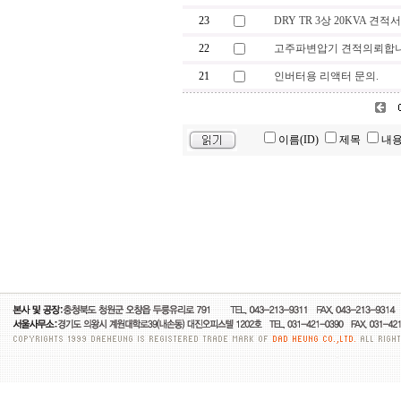
23
DRY TR 3상 20KVA 견적서
22
고주파변압기 견적의뢰합니
21
인버터용 리액터 문의.
이름(ID)
제목
내