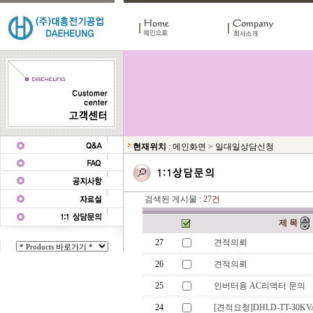
현재위치
:
메인화면
>
일대일상담신청
검색된 게시물 :
27건
제 목
27
견적의뢰
26
견적의뢰
25
인버터용 AC리액터 문의
24
[견적요청]DHLD-TT-30KV