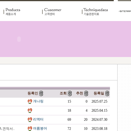
등록인
조회
추천
등록일
개나링
15
0
2025.07.25
18
4
2025.04.15
리액터
69
20
2024.07.30
여름붕어
A 견적서..
72
10
2023.08.18